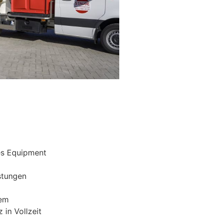
es Equipment
stungen
tem
 in Vollzeit