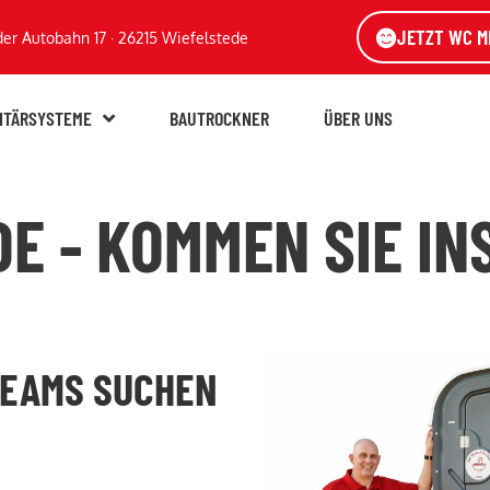
JETZT WC M
der Autobahn 17 · 26215 Wiefelstede
ITÄRSYSTEME
BAUTROCKNER
ÜBER UNS
JOBS
DE - KOMMEN SIE IN
TEAMS SUCHEN