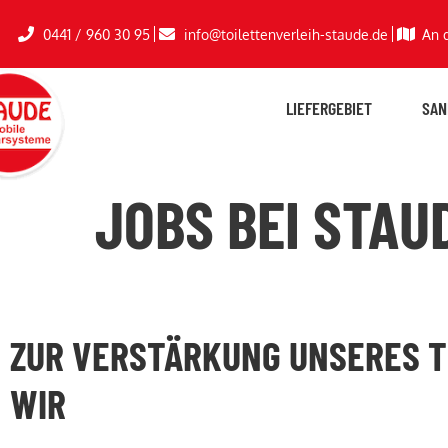
0441 / 960 30 95
info@toilettenverleih-staude.de
An 
LIEFERGEBIET
SAN
JOBS BEI STAU
ZUR VERSTÄRKUNG UNSERES 
WIR