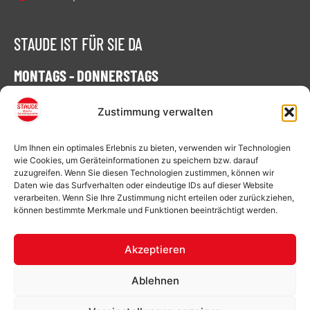
STAUDE IST FÜR SIE DA
MONTAGS - DONNERSTAGS
07:00 - 16:30 Uhr
Zustimmung verwalten
FREITAGS
Um Ihnen ein optimales Erlebnis zu bieten, verwenden wir Technologien
07:00 - 15:00 Uhr
wie Cookies, um Geräteinformationen zu speichern bzw. darauf
zuzugreifen. Wenn Sie diesen Technologien zustimmen, können wir
Daten wie das Surfverhalten oder eindeutige IDs auf dieser Website
verarbeiten. Wenn Sie Ihre Zustimmung nicht erteilen oder zurückziehen,
können bestimmte Merkmale und Funktionen beeinträchtigt werden.
Baustellen-Toiletten für Ihre Baustelle in:
Achim
,
Aurich
,
Bremen
,
Cloppenburg
,
Delmenhorst
,
Akzeptieren
Emden
,
Leer
,
Meppen
,
Osnabrück
,
Oyten
,
Ablehnen
Papenburg
,
Quakenbrück
,
Varel
,
Vechta
,
Wilhelmshaven