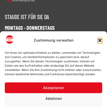
Kundenportal
STAUDE IST FÜR SIE DA
MONTAGS - DONNERSTAGS
07:00 - 16:30 Uhr
Zustimmung verwalten
FREITAGS
Um Ihnen ein optimales Erlebnis zu bieten, verwenden wir Technologien
07:00 - 15:00 Uhr
wie Cookies, um Geräteinformationen zu speichern bzw. darauf
zuzugreifen. Wenn Sie diesen Technologien zustimmen, können wir
Daten wie das Surfverhalten oder eindeutige IDs auf dieser Website
verarbeiten. Wenn Sie Ihre Zustimmung nicht erteilen oder zurückziehen,
können bestimmte Merkmale und Funktionen beeinträchtigt werden.
Baustellen-Toiletten für Ihre Baustelle in:
Achim
,
Aurich
,
Bremen
,
Cloppenburg
,
Delmenhorst
,
Akzeptieren
Emden
,
Leer
,
Meppen
,
Osnabrück
,
Oyten
,
Ablehnen
Papenburg
,
Quakenbrück
,
Varel
,
Vechta
,
Wilhelmshaven