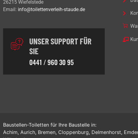
Dat
26215 Wiefelstede
Email:
info@toilettenverleih-staude.de
Kon
Wa
UNSER SUPPORT FÜR
Kun
SIE
0441 / 960 30 95
Baustellen-Toiletten für Ihre Baustelle in:
Achim
,
Aurich
,
Bremen
,
Cloppenburg
,
Delmenhorst
,
Emde