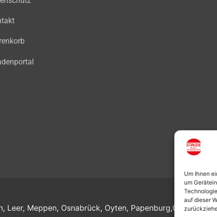
enschutz
takt
renkorb
denportal
Um Ihnen ei
um Gerätein
Technologie
auf dieser W
n
,
Leer
,
Meppen
,
Osnabrück
,
Oyten
,
Papenburg
,
Quakenbrüc
zurückziehe