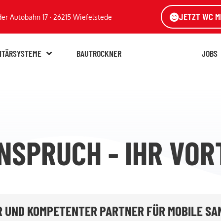
JETZT WC M
der Autobahn 17 · 26215 Wiefelstede
ITÄRSYSTEME
BAUTROCKNER
ÜBER UNS
JOBS
NSPRUCH - IHR VOR
ER UND KOMPETENTER PARTNER FÜR MOBILE S