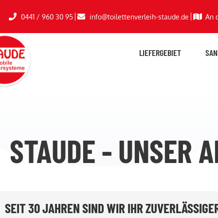
0441 / 960 30 95
info@toilettenverleih-staude.de
An 
LIEFERGEBIET
SAN
STAUDE - UNSER A
SEIT 30 JAHREN SIND WIR IHR ZUVERLÄSSIG