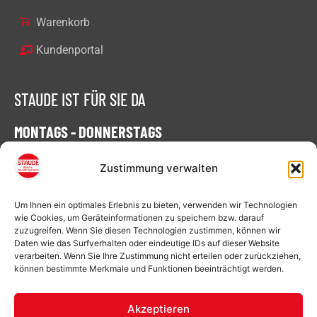
Warenkorb
Kundenportal
STAUDE IST FÜR SIE DA
MONTAGS - DONNERSTAGS
07:00 - 16:30 Uhr
Zustimmung verwalten
FREITAGS
Um Ihnen ein optimales Erlebnis zu bieten, verwenden wir Technologien
07:00 - 15:00 Uhr
wie Cookies, um Geräteinformationen zu speichern bzw. darauf
zuzugreifen. Wenn Sie diesen Technologien zustimmen, können wir
Daten wie das Surfverhalten oder eindeutige IDs auf dieser Website
verarbeiten. Wenn Sie Ihre Zustimmung nicht erteilen oder zurückziehen,
können bestimmte Merkmale und Funktionen beeinträchtigt werden.
Baustellen-Toiletten für Ihre Baustelle in:
Achim
,
Aurich
,
Bremen
,
Cloppenburg
,
Delmenhorst
,
Akzeptieren