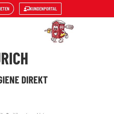
IETEN
KUNDENPORTAL
URICH
GIENE DIREKT