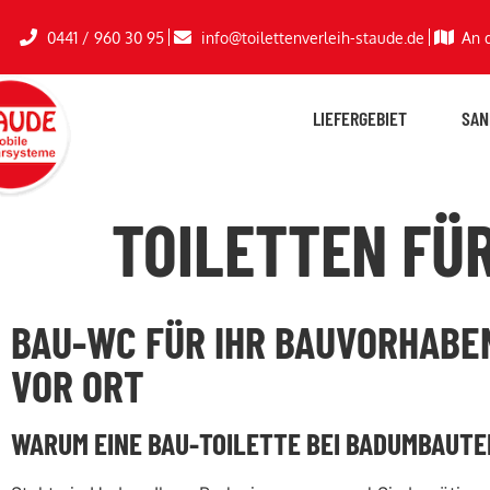
0441 / 960 30 95
info@toilettenverleih-staude.de
An 
LIEFERGEBIET
SAN
TOILETTEN FÜ
BAU-WC FÜR IHR BAUVORHABEN
VOR ORT
WARUM EINE BAU-TOILETTE BEI BADUMBAUTE