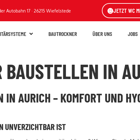
JETZT WC M
der Autobahn 17 · 26215 Wiefelstede
ITÄRSYSTEME
BAUTROCKNER
ÜBER UNS
JOBS
R BAUSTELLEN IN A
 IN AURICH – KOMFORT UND HY
N UNVERZICHTBAR IST